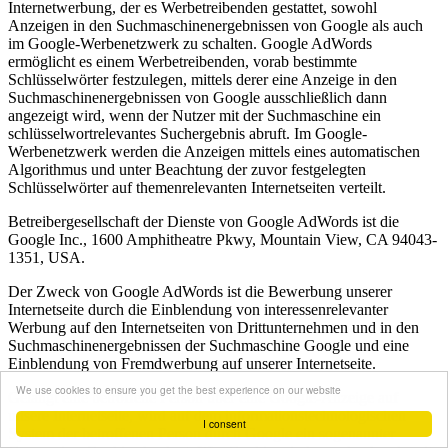
Internetwerbung, der es Werbetreibenden gestattet, sowohl
Anzeigen in den Suchmaschinenergebnissen von Google als auch
im Google-Werbenetzwerk zu schalten. Google AdWords
ermöglicht es einem Werbetreibenden, vorab bestimmte
Schlüsselwörter festzulegen, mittels derer eine Anzeige in den
Suchmaschinenergebnissen von Google ausschließlich dann
angezeigt wird, wenn der Nutzer mit der Suchmaschine ein
schlüsselwortrelevantes Suchergebnis abruft. Im Google-
Werbenetzwerk werden die Anzeigen mittels eines automatischen
Algorithmus und unter Beachtung der zuvor festgelegten
Schlüsselwörter auf themenrelevanten Internetseiten verteilt.
Betreibergesellschaft der Dienste von Google AdWords ist die
Google Inc., 1600 Amphitheatre Pkwy, Mountain View, CA 94043-
1351, USA.
Der Zweck von Google AdWords ist die Bewerbung unserer
Internetseite durch die Einblendung von interessenrelevanter
Werbung auf den Internetseiten von Drittunternehmen und in den
Suchmaschinenergebnissen der Suchmaschine Google und eine
Einblendung von Fremdwerbung auf unserer Internetseite.
We use cookies to ensure you get the best experience on our website
Gelangt eine betroffene Person über eine Google-Anzeige auf
unsere Internetseite, wird auf dem informationstechnologischen
I consent
System der betroffenen Person durch Google ein sogenannter